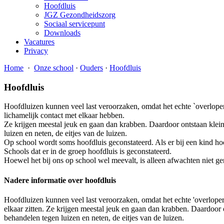
Hoofdluis
JGZ Gezondheidszorg
Sociaal servicepunt
Downloads
Vacatures
Privacy
Home
·
Onze school
·
Ouders
·
Hoofdluis
Hoofdluis
Hoofdluizen kunnen veel last veroorzaken, omdat het echte `overloper
lichamelijk contact met elkaar hebben.
Ze krijgen meestal jeuk en gaan dan krabben. Daardoor ontstaan klein
luizen en neten, de eitjes van de luizen.
Op school wordt soms hoofdluis geconstateerd. Als er bij een kind hoo
Schools dat er in de groep hoofdluis is geconstateerd.
Hoewel het bij ons op school wel meevalt, is alleen afwachten niet g
Nadere informatie over hoofdluis
Hoofdluizen kunnen veel last veroorzaken, omdat het echte 'overlopers
elkaar zitten. Ze krijgen meestal jeuk en gaan dan krabben. Daardoor 
behandelen tegen luizen en neten, de eitjes van de luizen.