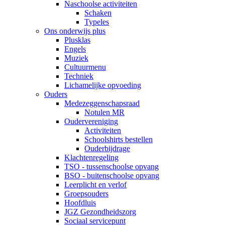
Naschoolse activiteiten
Schaken
Typeles
Ons onderwijs plus
Plusklas
Engels
Muziek
Cultuurmenu
Techniek
Lichamelijke opvoeding
Ouders
Medezeggenschapsraad
Notulen MR
Oudervereniging
Activiteiten
Schoolshirts bestellen
Ouderbijdrage
Klachtenregeling
TSO - tussenschoolse opvang
BSO - buitenschoolse opvang
Leerplicht en verlof
Groepsouders
Hoofdluis
JGZ Gezondheidszorg
Sociaal servicepunt