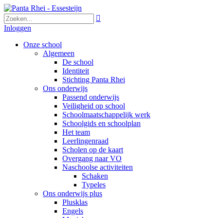

Inloggen
Onze school
Algemeen
De school
Identiteit
Stichting Panta Rhei
Ons onderwijs
Passend onderwijs
Veiligheid op school
Schoolmaatschappelijk werk
Schoolgids en schoolplan
Het team
Leerlingenraad
Scholen op de kaart
Overgang naar VO
Naschoolse activiteiten
Schaken
Typeles
Ons onderwijs plus
Plusklas
Engels