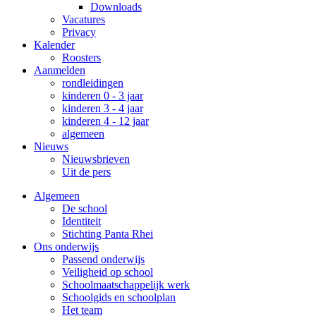
Downloads
Vacatures
Privacy
Kalender
Roosters
Aanmelden
rondleidingen
kinderen 0 - 3 jaar
kinderen 3 - 4 jaar
kinderen 4 - 12 jaar
algemeen
Nieuws
Nieuwsbrieven
Uit de pers
Algemeen
De school
Identiteit
Stichting Panta Rhei
Ons onderwijs
Passend onderwijs
Veiligheid op school
Schoolmaatschappelijk werk
Schoolgids en schoolplan
Het team