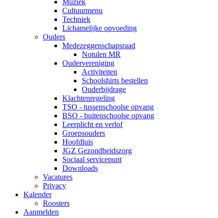
Muziek
Cultuurmenu
Techniek
Lichamelijke opvoeding
Ouders
Medezeggenschapsraad
Notulen MR
Oudervereniging
Activiteiten
Schoolshirts bestellen
Ouderbijdrage
Klachtenregeling
TSO - tussenschoolse opvang
BSO - buitenschoolse opvang
Leerplicht en verlof
Groepsouders
Hoofdluis
JGZ Gezondheidszorg
Sociaal servicepunt
Downloads
Vacatures
Privacy
Kalender
Roosters
Aanmelden