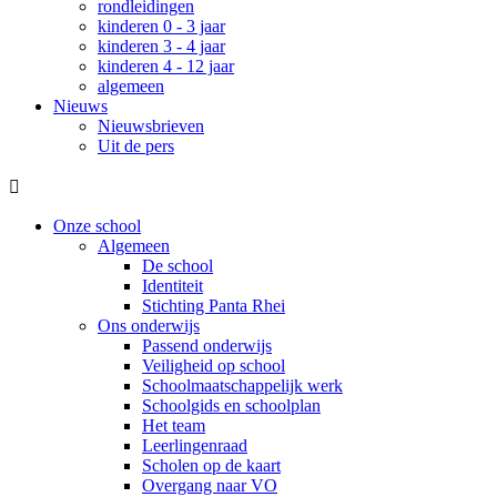
rondleidingen
kinderen 0 - 3 jaar
kinderen 3 - 4 jaar
kinderen 4 - 12 jaar
algemeen
Nieuws
Nieuwsbrieven
Uit de pers

Onze school
Algemeen
De school
Identiteit
Stichting Panta Rhei
Ons onderwijs
Passend onderwijs
Veiligheid op school
Schoolmaatschappelijk werk
Schoolgids en schoolplan
Het team
Leerlingenraad
Scholen op de kaart
Overgang naar VO