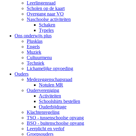
Leerlingenraad
Scholen op de kaart
Overgang naar VO
Naschoolse activiteiten
Schaken
Typeles
Ons onderwijs plus
Plusklas
Engels
Muziek
Cultuurmenu
Techniek
Lichamelijke opvoeding
Ouders
Medezeggenschapsraad
Notulen MR
Oudervereniging
Activiteiten
Schoolshirts bestellen
Ouderbijdrage
Klachtenregeling
TSO - tussenschoolse opvang
BSO - buitenschoolse opvang
Leerplicht en verlof
Groepsouders