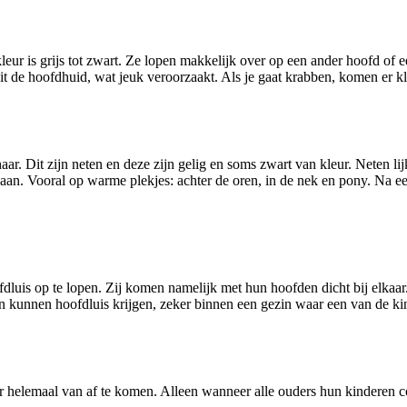
eur is grijs tot zwart. Ze lopen makkelijk over op een ander hoofd of e
ed uit de hoofdhuid, wat jeuk veroorzaakt. Als je gaat krabben, komen e
r. Dit zijn neten en deze zijn gelig en soms zwart van kleur. Neten lijk
d aan. Vooral op warme plekjes: achter de oren, in de nek en pony. Na ee
dluis op te lopen. Zij komen namelijk met hun hoofden dicht bij elkaar
 kunnen hoofdluis krijgen, zeker binnen een gezin waar een van de kin
 er helemaal van af te komen. Alleen wanneer alle ouders hun kinderen c