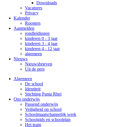
Downloads
Vacatures
Privacy
Kalender
Roosters
Aanmelden
rondleidingen
kinderen 0 - 3 jaar
kinderen 3 - 4 jaar
kinderen 4 - 12 jaar
algemeen
Nieuws
Nieuwsbrieven
Uit de pers
Algemeen
De school
Identiteit
Stichting Panta Rhei
Ons onderwijs
Passend onderwijs
Veiligheid op school
Schoolmaatschappelijk werk
Schoolgids en schoolplan
Het team