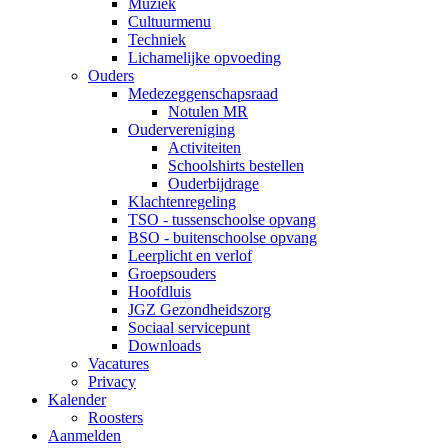
Muziek
Cultuurmenu
Techniek
Lichamelijke opvoeding
Ouders
Medezeggenschapsraad
Notulen MR
Oudervereniging
Activiteiten
Schoolshirts bestellen
Ouderbijdrage
Klachtenregeling
TSO - tussenschoolse opvang
BSO - buitenschoolse opvang
Leerplicht en verlof
Groepsouders
Hoofdluis
JGZ Gezondheidszorg
Sociaal servicepunt
Downloads
Vacatures
Privacy
Kalender
Roosters
Aanmelden