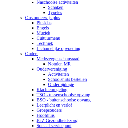
Naschoolse activiteiten
Schaken
Typeles
Ons onderwijs plus
Plusklas
Engels
Muziek
Cultuurmenu
Techniek
Lichamelijke opvoeding
Ouders
Medezeggenschapsraad
Notulen MR
Oudervereniging
Activiteiten
Schoolshirts bestellen
Ouderbijdrage
Klachtenregeling
TSO - tussenschoolse opvang
BSO - buitenschoolse opvang
Leerplicht en verlof
Groepsouders
Hoofdluis
JGZ Gezondheidszorg
Sociaal servicepunt