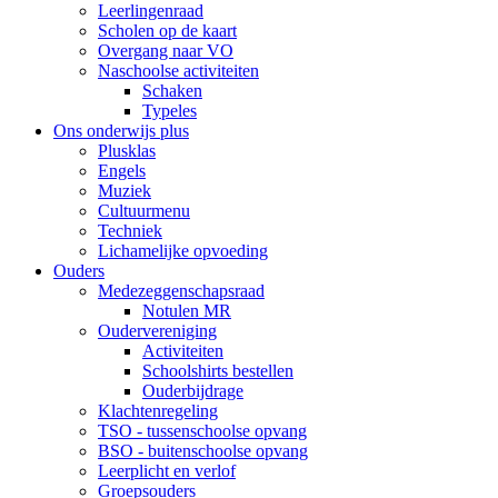
Leerlingenraad
Scholen op de kaart
Overgang naar VO
Naschoolse activiteiten
Schaken
Typeles
Ons onderwijs plus
Plusklas
Engels
Muziek
Cultuurmenu
Techniek
Lichamelijke opvoeding
Ouders
Medezeggenschapsraad
Notulen MR
Oudervereniging
Activiteiten
Schoolshirts bestellen
Ouderbijdrage
Klachtenregeling
TSO - tussenschoolse opvang
BSO - buitenschoolse opvang
Leerplicht en verlof
Groepsouders