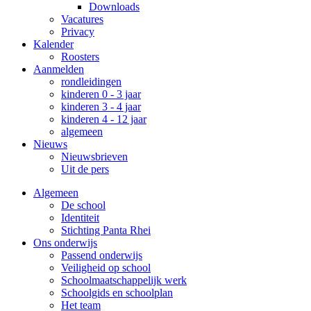
Downloads
Vacatures
Privacy
Kalender
Roosters
Aanmelden
rondleidingen
kinderen 0 - 3 jaar
kinderen 3 - 4 jaar
kinderen 4 - 12 jaar
algemeen
Nieuws
Nieuwsbrieven
Uit de pers
Algemeen
De school
Identiteit
Stichting Panta Rhei
Ons onderwijs
Passend onderwijs
Veiligheid op school
Schoolmaatschappelijk werk
Schoolgids en schoolplan
Het team