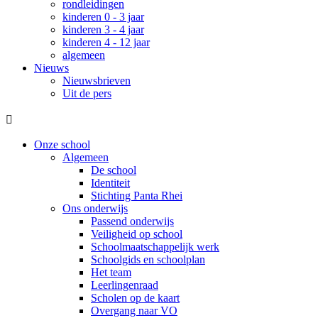
rondleidingen
kinderen 0 - 3 jaar
kinderen 3 - 4 jaar
kinderen 4 - 12 jaar
algemeen
Nieuws
Nieuwsbrieven
Uit de pers

Onze school
Algemeen
De school
Identiteit
Stichting Panta Rhei
Ons onderwijs
Passend onderwijs
Veiligheid op school
Schoolmaatschappelijk werk
Schoolgids en schoolplan
Het team
Leerlingenraad
Scholen op de kaart
Overgang naar VO