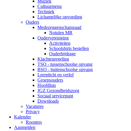
Muziek
Cultuurmenu
Techniek
Lichamelijke opvoeding
Ouders
Medezeggenschapsraad
Notulen MR
Oudervereniging
Activiteiten
Schoolshirts bestellen
Ouderbijdrage
Klachtenregeling
TSO - tussenschoolse opvang
BSO - buitenschoolse opvang
Leerplicht en verlof
Groepsouders
Hoofdluis
JGZ Gezondheidszorg
Sociaal servicepunt
Downloads
Vacatures
Privacy
Kalender
Roosters
Aanmelden