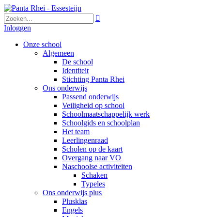

Inloggen
Onze school
Algemeen
De school
Identiteit
Stichting Panta Rhei
Ons onderwijs
Passend onderwijs
Veiligheid op school
Schoolmaatschappelijk werk
Schoolgids en schoolplan
Het team
Leerlingenraad
Scholen op de kaart
Overgang naar VO
Naschoolse activiteiten
Schaken
Typeles
Ons onderwijs plus
Plusklas
Engels