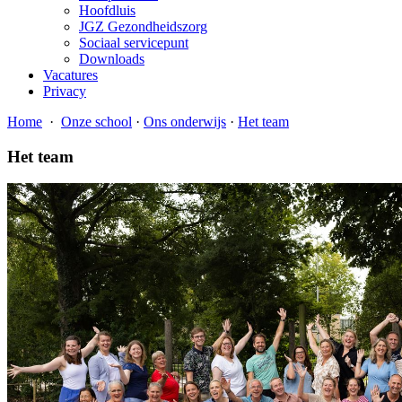
Hoofdluis
JGZ Gezondheidszorg
Sociaal servicepunt
Downloads
Vacatures
Privacy
Home
·
Onze school
·
Ons onderwijs
·
Het team
Het team