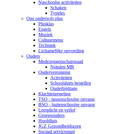
Naschoolse activiteiten
Schaken
Typeles
Ons onderwijs plus
Plusklas
Engels
Muziek
Cultuurmenu
Techniek
Lichamelijke opvoeding
Ouders
Medezeggenschapsraad
Notulen MR
Oudervereniging
Activiteiten
Schoolshirts bestellen
Ouderbijdrage
Klachtenregeling
TSO - tussenschoolse opvang
BSO - buitenschoolse opvang
Leerplicht en verlof
Groepsouders
Hoofdluis
JGZ Gezondheidszorg
Sociaal servicepunt