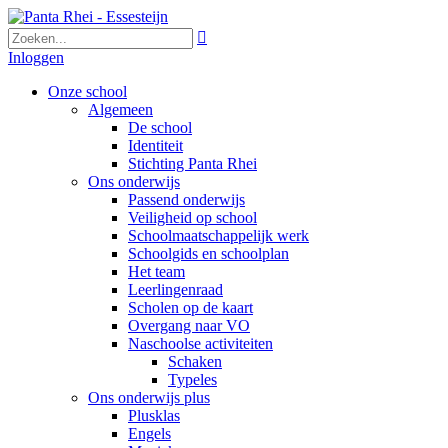

Inloggen
Onze school
Algemeen
De school
Identiteit
Stichting Panta Rhei
Ons onderwijs
Passend onderwijs
Veiligheid op school
Schoolmaatschappelijk werk
Schoolgids en schoolplan
Het team
Leerlingenraad
Scholen op de kaart
Overgang naar VO
Naschoolse activiteiten
Schaken
Typeles
Ons onderwijs plus
Plusklas
Engels