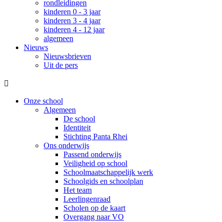
rondleidingen
kinderen 0 - 3 jaar
kinderen 3 - 4 jaar
kinderen 4 - 12 jaar
algemeen
Nieuws
Nieuwsbrieven
Uit de pers

Onze school
Algemeen
De school
Identiteit
Stichting Panta Rhei
Ons onderwijs
Passend onderwijs
Veiligheid op school
Schoolmaatschappelijk werk
Schoolgids en schoolplan
Het team
Leerlingenraad
Scholen op de kaart
Overgang naar VO