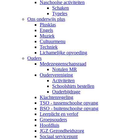
Naschoolse activiteiten
Schaken
Typeles
Ons onderwijs plus
Plusklas
Engels
Muziek
Cultuurmenu
Techniek
Lichamelijke opvoeding
Ouders
Medezeggenschapsraad
Notulen MR
Oudervereniging
Activiteiten
Schoolshirts bestellen
Ouderbijdrage
Klachtenregeling
TSO - tussenschoolse opvang
BSO - buitenschoolse opvang
Leerplicht en verlof
Groepsouders
Hoofdluis
JGZ Gezondheidszorg
Sociaal servicepunt