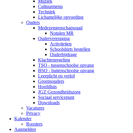
Muziek
Cultuurmenu
Techniek
Lichamelijke opvoeding
Ouders
Medezeggenschapsraad
Notulen MR
Oudervereniging
Activiteiten
Schoolshirts bestellen
Ouderbijdrage
Klachtenregeling
TSO - tussenschoolse opvang
BSO - buitenschoolse opvang
Leerplicht en verlof
Groepsouders
Hoofdluis
JGZ Gezondheidszorg
Sociaal servicepunt
Downloads
Vacatures
Privacy
Kalender
Roosters
Aanmelden