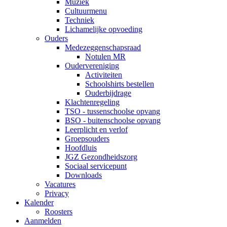
Muziek
Cultuurmenu
Techniek
Lichamelijke opvoeding
Ouders
Medezeggenschapsraad
Notulen MR
Oudervereniging
Activiteiten
Schoolshirts bestellen
Ouderbijdrage
Klachtenregeling
TSO - tussenschoolse opvang
BSO - buitenschoolse opvang
Leerplicht en verlof
Groepsouders
Hoofdluis
JGZ Gezondheidszorg
Sociaal servicepunt
Downloads
Vacatures
Privacy
Kalender
Roosters
Aanmelden