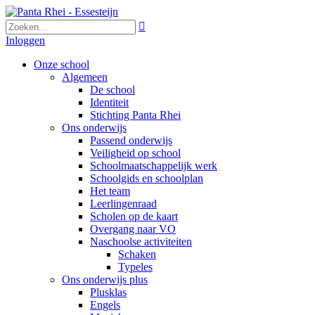

Inloggen
Onze school
Algemeen
De school
Identiteit
Stichting Panta Rhei
Ons onderwijs
Passend onderwijs
Veiligheid op school
Schoolmaatschappelijk werk
Schoolgids en schoolplan
Het team
Leerlingenraad
Scholen op de kaart
Overgang naar VO
Naschoolse activiteiten
Schaken
Typeles
Ons onderwijs plus
Plusklas
Engels