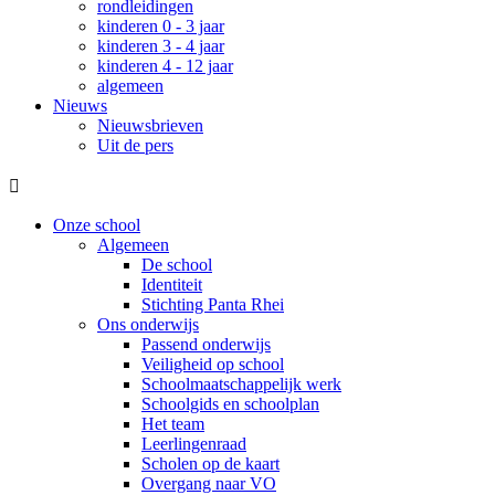
rondleidingen
kinderen 0 - 3 jaar
kinderen 3 - 4 jaar
kinderen 4 - 12 jaar
algemeen
Nieuws
Nieuwsbrieven
Uit de pers

Onze school
Algemeen
De school
Identiteit
Stichting Panta Rhei
Ons onderwijs
Passend onderwijs
Veiligheid op school
Schoolmaatschappelijk werk
Schoolgids en schoolplan
Het team
Leerlingenraad
Scholen op de kaart
Overgang naar VO