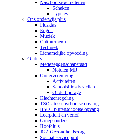
Naschoolse activiteiten
Schaken
Typeles
Ons onderwijs plus
Plusklas
Engels
Muziek
Cultuurmenu
Techniek
Lichamelijke opvoeding
Ouders
Medezeggenschapsraad
Notulen MR
Oudervereniging
Activiteiten
Schoolshirts bestellen
Ouderbijdrage
Klachtenregeling
TSO - tussenschoolse opvang
BSO - buitenschoolse opvang
Leerplicht en verlof
Groepsouders
Hoofdluis
JGZ Gezondheidszorg
Sociaal servicepunt